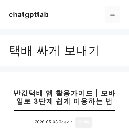
컨
텐
chatgpttab
메
츠
로
뉴
건
너
택배 싸게 보내기
뛰
기
반값택배 앱 활용가이드 | 모바
일로 3단계 쉽게 이용하는 법
2026-05-08
작성자:
media