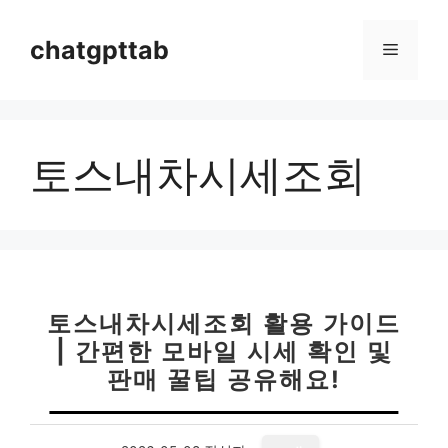
컨
텐
chatgpttab
메
츠
로
뉴
건
너
토스내차시세조회
뛰
기
토스내차시세조회 활용 가이드
| 간편한 모바일 시세 확인 및
판매 꿀팁 공유해요!