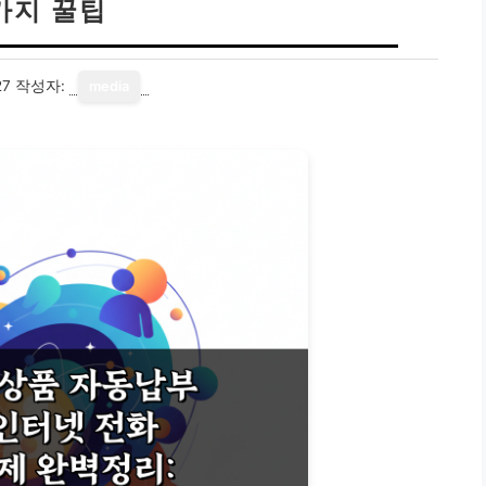
가지 꿀팁
27
작성자:
media