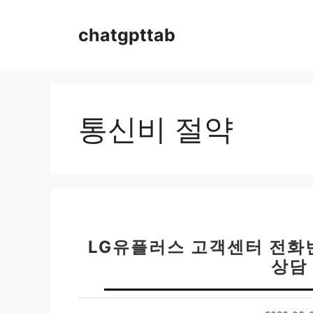
컨
텐
chatgpttab
츠
로
건
너
뛰
통신비 절약
기
LG유플러스 고객센터 전화번호
상담