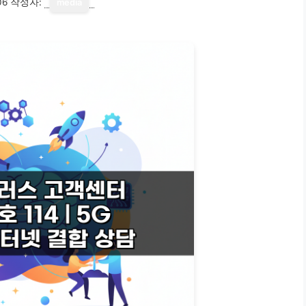
06
작성자:
media