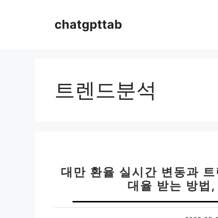
컨
텐
chatgpttab
츠
로
건
너
뛰
트렌드분석
기
대만 환율 실시간 변동과 트
대율 받는 방법