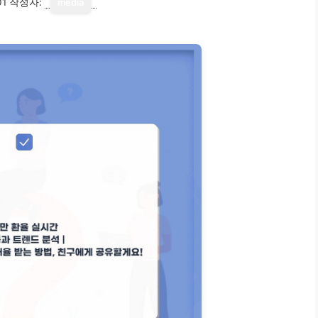
01
작성자:
media