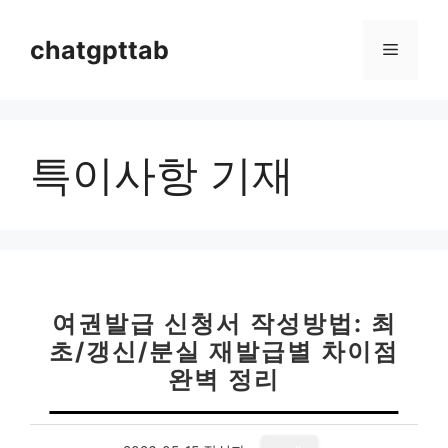
컨
텐
chatgpttab
메
츠
로
뉴
건
너
특이사항 기재
뛰
기
여권발급 신청서 작성방법: 최
초/갱신/분실 재발급별 차이점
완벽 정리