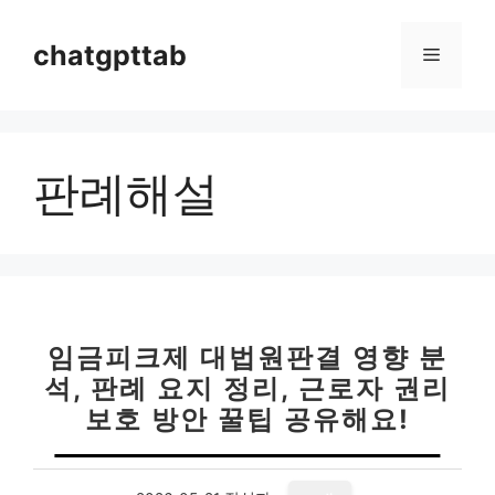
컨
텐
chatgpttab
메
츠
로
뉴
건
너
판례해설
뛰
기
임금피크제 대법원판결 영향 분
석, 판례 요지 정리, 근로자 권리
보호 방안 꿀팁 공유해요!