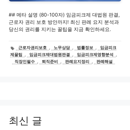
## 메타 설명 (80-100자) 임금피크제 대법원 판결,
근로자 권리 보호 방안까지! 최신 판례 요지 분석과
당신의 권리를 지키는 꿀팁을 지금 확인하세요.
태
근로자권리보호
,
노무상담
,
법률정보
,
임금피크
그
제꿀팁
,
임금피크제대법원판결
,
임금피크제영향분석
,
직장인필수
,
퇴직준비
,
판례요지정리
,
판례해설
최신 글