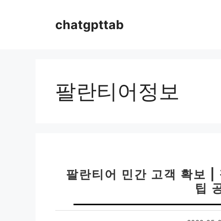
컨
텐
chatgpttab
츠
로
건
너
뛰
팔란티어정보
기
팔란티어 민간 고객 확보 |
팁 