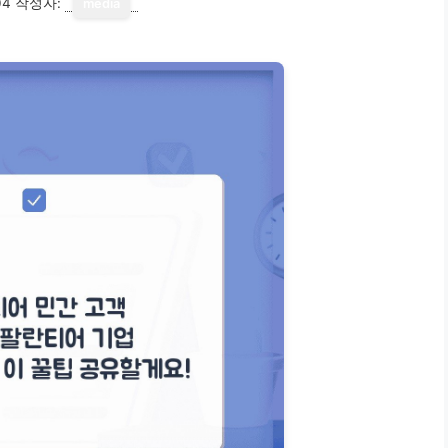
04
작성자:
media