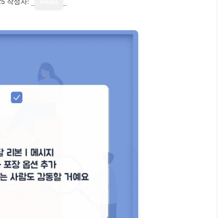
25
작성자:
media