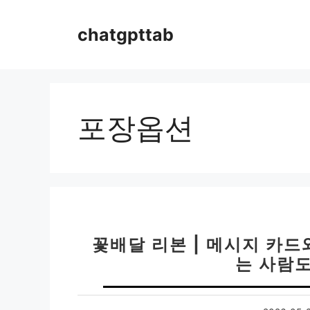
컨
텐
chatgpttab
츠
로
건
너
뛰
포장옵션
기
꽃배달 리본 | 메시지 카드
는 사람