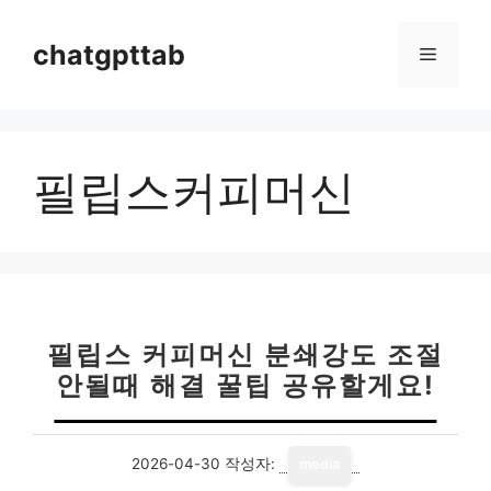
컨
텐
chatgpttab
메
츠
로
뉴
건
너
필립스커피머신
뛰
기
필립스 커피머신 분쇄강도 조절
안될때 해결 꿀팁 공유할게요!
2026-04-30
작성자:
media