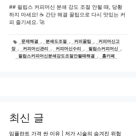
## 필립스 커피머신 분쇄 강도 조절 안될 때, 당황
하지 마세요! ☕️ 간단 해결 꿀팁으로 다시 맛있는 커
피 즐기세요. 🚀
태
문제해결
,
분쇄도조절
,
커피꿀팁
,
커피머신고
그
장
,
커피머신관리
,
커피머신수리
,
필립스커피머신
,
필립스커피머신분쇄강도조절안될때해결
,
홈카페
최신 글
임플란트 가격 싼 이유 | 저가 시술의 숨겨진 위험