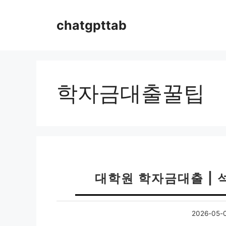
컨
텐
chatgpttab
츠
로
건
너
뛰
학자금대출꿀팁
기
대학원 학자금대출 | 
2026-05-