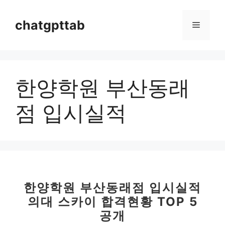
컨
텐
chatgpttab
메
츠
로
뉴
건
너
한양학원 부산동래
뛰
기
점 입시실적
한양학원 부산동래점 입시실적
의대 스카이 합격현황 TOP 5
공개