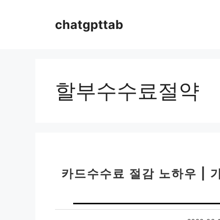
컨
텐
chatgpttab
츠
로
건
너
뛰
할부수수료절약
기
카드수수료 절감 노하우 | 