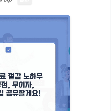
15
작성자:
media