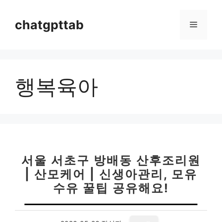
컨
텐
chatgpttab
메
츠
로
뉴
건
너
행복육아
뛰
기
서울 서초구 방배동 산후조리원
| 산모케어 | 신생아관리, 모유
수유 꿀팁 공유해요!