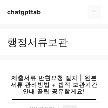
컨
텐
chatgpttab
메
츠
로
뉴
건
너
행정서류보관
뛰
기
제출서류 반환요청 절차 | 원본
서류 관리방법 + 법적 보관기간
안내 꿀팁 공유할게요!