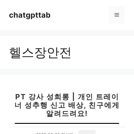
컨
텐
chatgpttab
메
츠
로
뉴
건
너
헬스장안전
뛰
기
PT 강사 성희롱 | 개인 트레이
너 성추행 신고 배상, 친구에게
알려드려요!