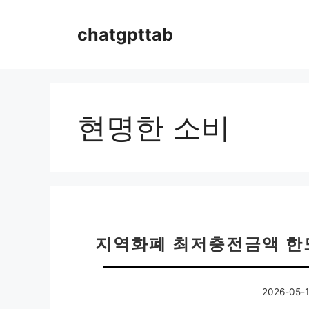
컨
텐
chatgpttab
츠
로
건
너
뛰
현명한 소비
기
지역화폐 최저충전금액 한
2026-05-