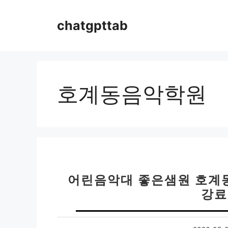
컨
텐
chatgpttab
츠
로
건
너
뛰
호계동음악학원
기
어린음악대 좋은샘원 호계동
강료