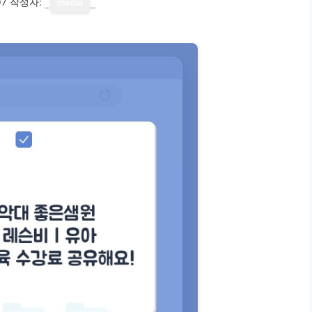
07
작성자:
media