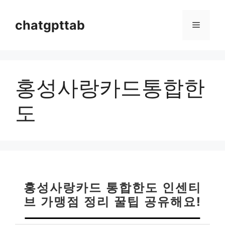
컨
텐
chatgpttab
메
츠
로
뉴
건
너
홍성사랑카드통합한
뛰
기
도
홍성사랑카드 통합한도 인센티
브 가맹점 정리 꿀팁 공유해요!