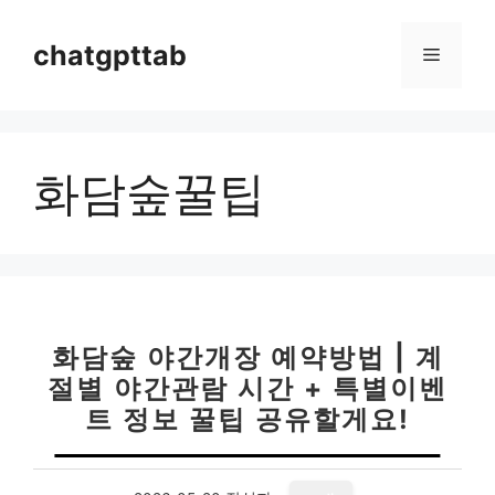
컨
텐
chatgpttab
메
츠
로
뉴
건
너
화담숲꿀팁
뛰
기
화담숲 야간개장 예약방법 | 계
절별 야간관람 시간 + 특별이벤
트 정보 꿀팁 공유할게요!