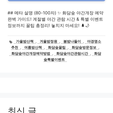
## 메타 설명 (80-100자) ✨ 화담숲 야간개장 예약
완벽 가이드! 계절별 야간 관람 시간 & 특별 이벤트
정보까지 꿀팁 총정리! 놓치지 마세요! 🌲🌙
태
가을밤산책
,
겨울밤정원
,
봄밤나들이
,
야경명소
그
추천
,
여름밤산책
,
화담숲꿀팁
,
화담숲방문정보
,
화담숲야간개장예약방법
,
화담숲야간관람시간
,
화담
숲특별이벤트
최신 글