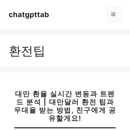
컨
텐
chatgpttab
메
츠
로
뉴
건
너
환전팁
뛰
기
대만 환율 실시간 변동과 트렌
드 분석 | 대만달러 환전 팁과
우대율 받는 방법, 친구에게 공
유할게요!