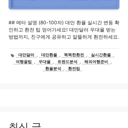
## 메타 설명 (80-100자) 대만 환율 실시간 변동 확
인하고 환전 팁 얻어가세요! 대만달러 우대율 받는
방법까지, 친구에게 공유하고 알뜰하게 환전하세요.
태
대만달러
,
대만환율
,
똑똑한환전
,
실시간환율
,
그
여행꿀팁
,
우대율
,
트렌드분석
,
해외여행준비
,
환율분석
,
환전팁
최신 글