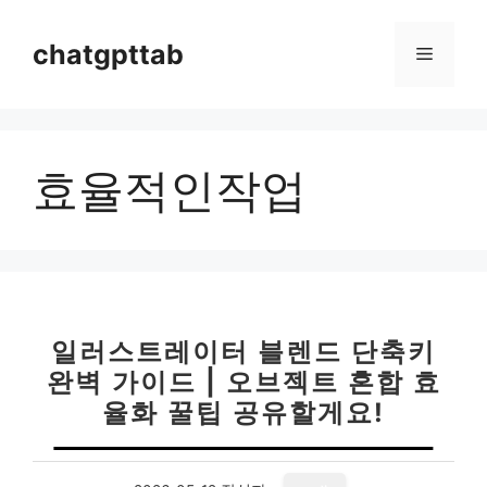
컨
텐
chatgpttab
메
츠
로
뉴
건
너
효율적인작업
뛰
기
일러스트레이터 블렌드 단축키
완벽 가이드 | 오브젝트 혼합 효
율화 꿀팁 공유할게요!