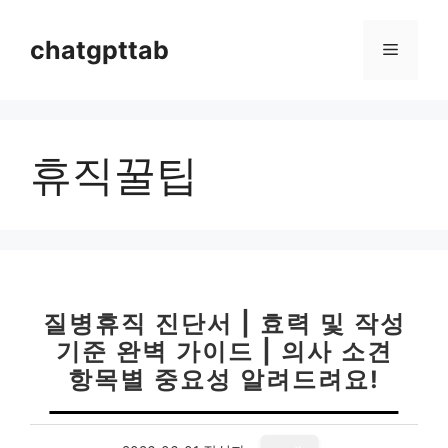
컨
텐
chatgpttab
메
츠
로
뉴
건
너
휴직꿀팁
뛰
기
질병휴직 진단서 | 효력 및 작성
기준 완벽 가이드 | 의사 소견
항목별 중요성 알려드려요!