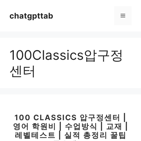
컨
텐
chatgpttab
메
츠
로
뉴
건
너
100Classics압구정
뛰
기
센터
100 CLASSICS 압구정센터 |
영어 학원비 | 수업방식 | 교재 |
레벨테스트 | 실적 총정리 꿀팁