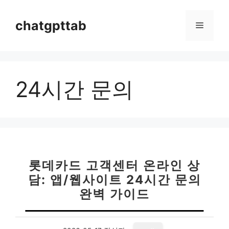
컨
텐
chatgpttab
메
츠
로
뉴
건
너
24시간 문의
뛰
기
롯데카드 고객센터 온라인 상
담: 앱/웹사이트 24시간 문의
완벽 가이드