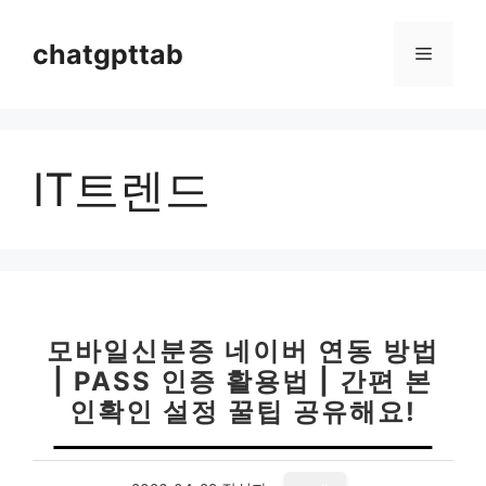
컨
텐
chatgpttab
메
츠
로
뉴
건
너
IT트렌드
뛰
기
모바일신분증 네이버 연동 방법
| PASS 인증 활용법 | 간편 본
인확인 설정 꿀팁 공유해요!