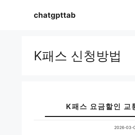
컨
텐
chatgpttab
츠
로
건
너
뛰
K패스 신청방법
기
K패스 요금할인 교
2026-03-