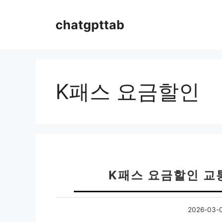
컨
텐
chatgpttab
츠
로
건
너
뛰
K패스 요금할인
기
K패스 요금할인 교
2026-03-