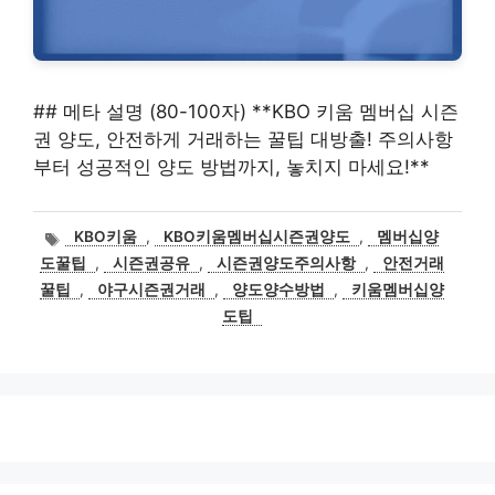
## 메타 설명 (80-100자) **KBO 키움 멤버십 시즌
권 양도, 안전하게 거래하는 꿀팁 대방출! 주의사항
부터 성공적인 양도 방법까지, 놓치지 마세요!**
태
KBO키움
,
KBO키움멤버십시즌권양도
,
멤버십양
그
도꿀팁
,
시즌권공유
,
시즌권양도주의사항
,
안전거래
꿀팁
,
야구시즌권거래
,
양도양수방법
,
키움멤버십양
도팁