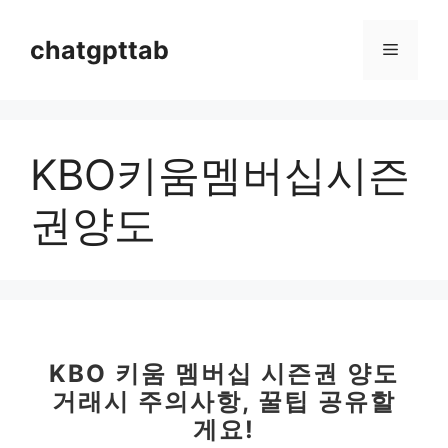
컨
텐
chatgpttab
메
츠
로
뉴
건
너
KBO키움멤버십시즌
뛰
기
권양도
KBO 키움 멤버십 시즌권 양도
거래시 주의사항, 꿀팁 공유할
게요!