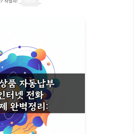
27
작성자:
media