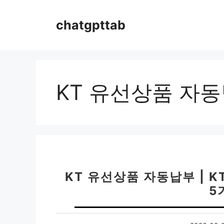
컨
텐
chatgpttab
츠
로
건
너
뛰
KT 유선상품 자
기
KT 유선상품 자동납부 | 
5