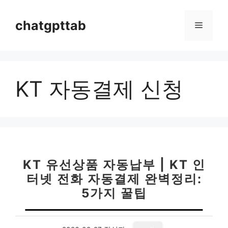
컨
텐
chatgpttab
메
츠
로
뉴
건
너
KT 자동결제 신청
뛰
기
KT 유선상품 자동납부 | KT 인
터넷 전화 자동결제 완벽정리:
5가지 꿀팁