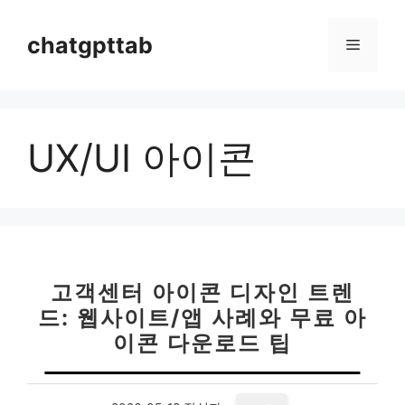
컨
텐
chatgpttab
메
츠
로
뉴
건
너
UX/UI 아이콘
뛰
기
고객센터 아이콘 디자인 트렌
드: 웹사이트/앱 사례와 무료 아
이콘 다운로드 팁