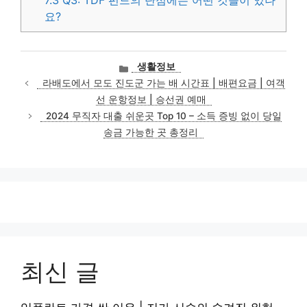
7.3
Q3: TDF 펀드의 단점에는 어떤 것들이 있나
요?
카
생활정보
테
라배도에서 모도 진도군 가는 배 시간표 | 배편요금 | 여객
고
선 운항정보 | 승선권 예매
리
2024 무직자 대출 쉬운곳 Top 10 – 소득 증빙 없이 당일
송금 가능한 곳 총정리
최신 글