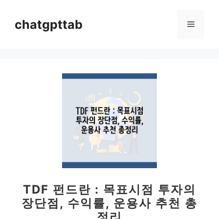
컨
텐
chatgpttab
메
츠
로
뉴
건
너
뛰
기
TDF 펀드란 : 목표시점 투자의
장단점, 수익률, 운용사 추천 총
정리