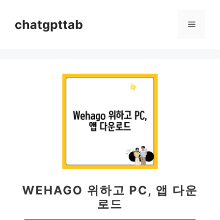
컨
텐
chatgpttab
메
츠
로
뉴
건
너
뛰
기
WEHAGO 위하고 PC, 앱 다운
로드